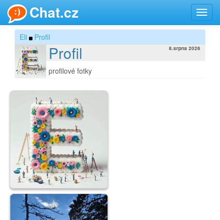
Chat.cz
Toggl
navig
Eli
Profil
Profil
8.srpna 2026
profilové fotky