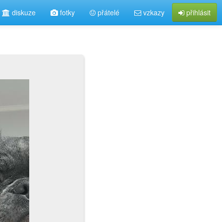
diskuze
fotky
přátelé
vzkazy
přihlásit