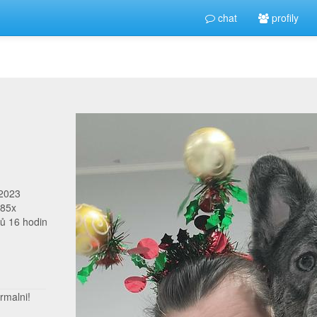
chat
profily
 2023
685x
ů 16 hodin
rmalni!