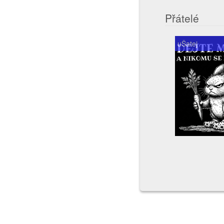
Přátelé
uŠatej