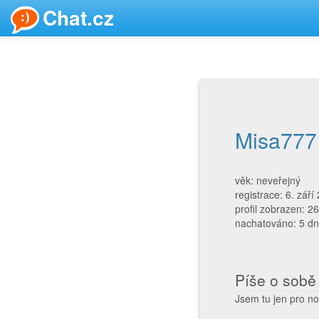
Chat.cz
Misa777
věk: neveřejný
registrace: 6. září
profil zobrazen: 2
nachatováno: 5 dn
Píše o sobě
Jsem tu jen pro no